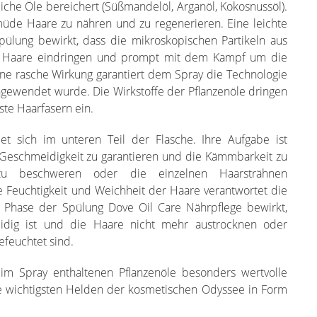
che Öle bereichert (Süßmandelöl, Arganöl, Kokosnussöl).
 müde Haare zu nähren und zu regenerieren. Eine leichte
pülung bewirkt, dass die mikroskopischen Partikeln aus
er Haare eindringen und prompt mit dem Kampf um die
ne rasche Wirkung garantiert dem Spray die Technologie
angewendet wurde. Die Wirkstoffe der Pflanzenöle dringen
ste Haarfasern ein.
t sich im unteren Teil der Flasche. Ihre Aufgabe ist
 Geschmeidigkeit zu garantieren und die Kämmbarkeit zu
zu beschweren oder die einzelnen Haarsträhnen
 Feuchtigkeit und Weichheit der Haare verantwortet die
e Phase der Spülung Dove Oil Care Nährpflege bewirkt,
idig ist und die Haare nicht mehr austrocknen oder
feuchtet sind.
 im Spray enthaltenen Pflanzenöle besonders wertvolle
ie wichtigsten Helden der kosmetischen Odyssee in Form