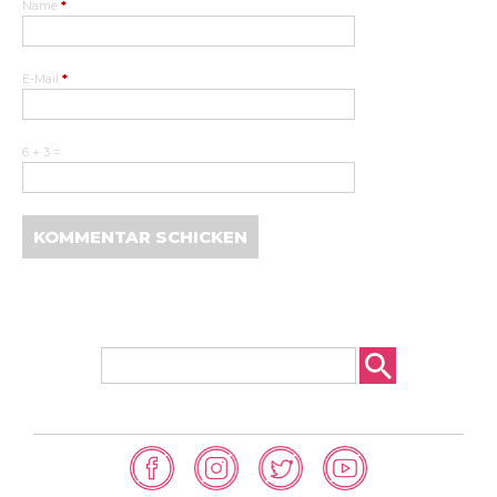
Name
*
E-Mail
*
6 + 3 =