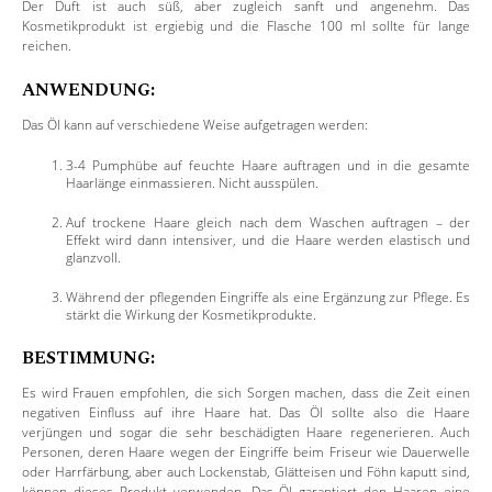
Der Duft ist auch süß, aber zugleich sanft und angenehm. Das
Kosmetikprodukt ist ergiebig und die Flasche 100 ml sollte für lange
reichen.
ANWENDUNG:
Das Öl kann auf verschiedene Weise aufgetragen werden:
3-4 Pumphübe auf feuchte Haare auftragen und in die gesamte
Haarlänge einmassieren. Nicht ausspülen.
Auf trockene Haare gleich nach dem Waschen auftragen – der
Effekt wird dann intensiver, und die Haare werden elastisch und
glanzvoll.
Während der pflegenden Eingriffe als eine Ergänzung zur Pflege. Es
stärkt die Wirkung der Kosmetikprodukte.
BESTIMMUNG:
Es wird Frauen empfohlen, die sich Sorgen machen, dass die Zeit einen
negativen Einfluss auf ihre Haare hat. Das Öl sollte also die Haare
verjüngen und sogar die sehr beschädigten Haare regenerieren. Auch
Personen, deren Haare wegen der Eingriffe beim Friseur wie Dauerwelle
oder Harrfärbung, aber auch Lockenstab, Glätteisen und Föhn kaputt sind,
können dieses Produkt verwenden. Das Öl garantiert den Haaren eine