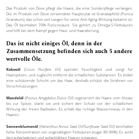
Das Produkt von Dove pflegt die Haare, die eine Sonderpflege verlangen.
Die im Produkt von Dove verwendete Hauptzutat ist Granatapfelöl (Punica
Granatum), das schon seit Langen für seine Anti-Aging-Wirkung bekannt ist.
Das Öl beinhaltet 70% Punicinsäure. Sie gehört zu Omega-5-Fettsäuren
und hilft bei dem Kampf gegen Haut- und Haaralterung.
Das ist nicht einiges Öl, denn in der
Zusammensetzung befinden sich auch 5 andere
wertvolle Öle.
Kokosöl
(
Cocos Nucifera Oil
) spendet Feuchtigkeit und sorgt für
Haarspitzen, und zugleicht entfernt die schädlichen Substanzen. Es bildet
eine schützende Schicht um das Haar, deshalb schützt die Strähnen vor
Verschmutzungen.
Mandelöl
(
Prunus Amygdalus Dulcis Oil
) regeneriert die Haare vom Ansatz
bis zur Spitze, stärkt sie und sichert den Schutz vor der schädlichen
Wirkung der freien Radikalen. Es erhält das richtige Wasserniveau in den
Haaren.
Sonnenblumenöl
(
Helianthus Annus Seed Oil/Sunflower Seed Oil
) beinhaltet
hohe Konzentration von ungesättigten Fettsäuren (sogar 80-90%). Es wirkt
den aufgeladenen und aufgeblähten Haaren entgegen.