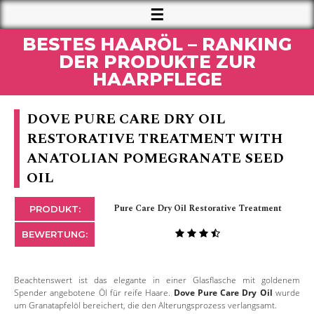
BESTES HAARÖL – RANKING
DER PRODUKTE ZUR
HAARPFLEGE
DOVE PURE CARE DRY OIL
RESTORATIVE TREATMENT WITH
ANATOLIAN POMEGRANATE SEED
OIL
Pure Care Dry Oil Restorative Treatment
PRODUKT:
BEWERTUNG:
Beachtenswert ist das elegante in einer Glasflasche mit goldenem
Spender angebotene Öl für reife Haare.
Dove Pure Care Dry Oil
wurde
um Granatapfelöl bereichert, die den Alterungsprozess verlangsamt.