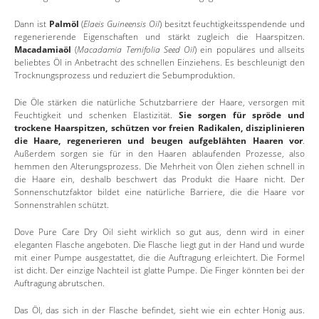
Dann ist
Palmöl
(
Elaeis Guineensis Oil
) besitzt feuchtigkeitsspendende und
regenerierende Eigenschaften und stärkt zugleich die Haarspitzen.
Macadamiaöl
(
Macadamia Ternifolia Seed Oil
) ein populäres und allseits
beliebtes Öl in Anbetracht des schnellen Einziehens. Es beschleunigt den
Trocknungsprozess und reduziert die Sebumproduktion.
Die Öle stärken die natürliche Schutzbarriere der Haare, versorgen mit
Feuchtigkeit und schenken Elastizität.
Sie sorgen für spröde und
trockene Haarspitzen, schützen vor freien Radikalen, disziplinieren
die Haare, regenerieren und beugen aufgeblähten Haaren vor
.
Außerdem sorgen sie für in den Haaren ablaufenden Prozesse, also
hemmen den Alterungsprozess. Die Mehrheit von Ölen ziehen schnell in
die Haare ein, deshalb beschwert das Produkt die Haare nicht. Der
Sonnenschutzfaktor bildet eine natürliche Barriere, die die Haare vor
Sonnenstrahlen schützt.
Dove Pure Care Dry Oil sieht wirklich so gut aus, denn wird in einer
eleganten Flasche angeboten. Die Flasche liegt gut in der Hand und wurde
mit einer Pumpe ausgestattet, die die Auftragung erleichtert. Die Formel
ist dicht. Der einzige Nachteil ist glatte Pumpe. Die Finger könnten bei der
Auftragung abrutschen.
Das Öl, das sich in der Flasche befindet, sieht wie ein echter Honig aus.