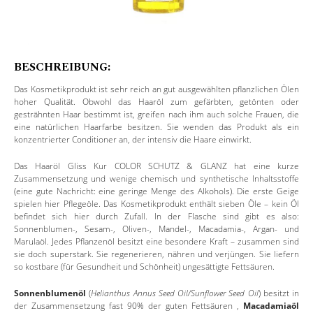
BESCHREIBUNG:
Das Kosmetikprodukt ist sehr reich an gut ausgewählten pflanzlichen Ölen
hoher Qualität. Obwohl das Haaröl zum gefärbten, getönten oder
gesträhnten Haar bestimmt ist, greifen nach ihm auch solche Frauen, die
eine natürlichen Haarfarbe besitzen. Sie wenden das Produkt als ein
konzentrierter Conditioner an, der intensiv die Haare einwirkt.
Das Haaröl Gliss Kur COLOR SCHUTZ & GLANZ hat eine kurze
Zusammensetzung und wenige chemisch und synthetische Inhaltsstoffe
(eine gute Nachricht: eine geringe Menge des Alkohols). Die erste Geige
spielen hier Pflegeöle. Das Kosmetikprodukt enthält sieben Öle – kein Öl
befindet sich hier durch Zufall. In der Flasche sind gibt es also:
Sonnenblumen-, Sesam-, Oliven-, Mandel-, Macadamia-, Argan- und
Marulaöl. Jedes Pflanzenöl besitzt eine besondere Kraft – zusammen sind
sie doch superstark. Sie regenerieren, nähren und verjüngen. Sie liefern
so kostbare (für Gesundheit und Schönheit) ungesättigte Fettsäuren.
Sonnenblumenöl
(
Helianthus Annus Seed Oil/Sunflower Seed Oil
) besitzt in
der Zusammensetzung fast 90% der guten Fettsäuren ,
Macadamiaöl