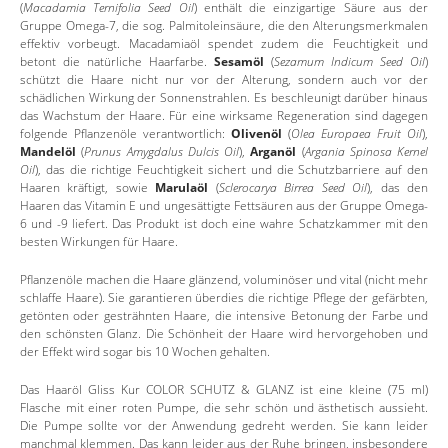
(
Macadamia Ternifolia Seed Oil
) enthält die einzigartige Säure aus der
Gruppe Omega-7, die sog. Palmitoleinsäure, die den Alterungsmerkmalen
effektiv vorbeugt. Macadamiaöl spendet zudem die Feuchtigkeit und
betont die natürliche Haarfarbe.
Sesamöl
(
Sezamum Indicum Seed Oil
)
schützt die Haare nicht nur vor der Alterung, sondern auch vor der
schädlichen Wirkung der Sonnenstrahlen. Es beschleunigt darüber hinaus
das Wachstum der Haare. Für eine wirksame Regeneration sind dagegen
folgende Pflanzenöle verantwortlich:
Olivenöl
(
Olea Europaea Fruit Oil
),
Mandelöl
(
Prunus Amygdalus Dulcis Oil
),
Arganöl
(
Argania Spinosa Kernel
Oil
), das die richtige Feuchtigkeit sichert und die Schutzbarriere auf den
Haaren kräftigt, sowie
Marulaöl
(
Sclerocarya Birrea Seed Oil
), das den
Haaren das Vitamin E und ungesättigte Fettsäuren aus der Gruppe Omega-
6 und -9 liefert. Das Produkt ist doch eine wahre Schatzkammer mit den
besten Wirkungen für Haare.
Pflanzenöle machen die Haare glänzend, voluminöser und vital (nicht mehr
schlaffe Haare). Sie garantieren überdies die richtige Pflege der gefärbten,
getönten oder gesträhnten Haare, die intensive Betonung der Farbe und
den schönsten Glanz. Die Schönheit der Haare wird hervorgehoben und
der Effekt wird sogar bis 10 Wochen gehalten.
Das Haaröl Gliss Kur COLOR SCHUTZ & GLANZ ist eine kleine (75 ml)
Flasche mit einer roten Pumpe, die sehr schön und ästhetisch aussieht.
Die Pumpe sollte vor der Anwendung gedreht werden. Sie kann leider
manchmal klemmen. Das kann leider aus der Ruhe bringen, insbesondere