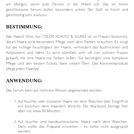
am Morgen, wenn jede Person in die Arbeit eilt. Das im Innen
geschlossene Serum duftet besonders schön. Der Duft ist frisch und
gleichzeitig sehr exklusiv.
BESTIMMUNG:
Das Haaröl Gliss Kur COLOR SCHUTZ & GLANZ ist zu Frauen bestimmt,
deren Haare eine besondere Pflege nach dem Färben brauchen. Es sorgt
für die richtige Feuchtigkeit der Haare, verhindert das Austrocknen und
Aufplustern und nährt. Es wird ebenfalls sehr oft von solchen Frauen
gekauft, die ihre Haare nie färben ließen. Sie benötigen eine komplexe
Pflege und den besten Schutz dank sieben Ölen. Das Kosmetikprodukt
pflegt jeden Haartyp.
ANWENDUNG:
Das Serum kann auf mehrere Weisen angewendet werden:
Auf feuchte oder trockene Haare vor dem Waschen (der Eingriff ist
ein bisschen dem Haarölen ähnlich). Die Wartezeit beträgt hier
aber nur etwa 30 Minuten.
Auf feuchte und handtuchtrockene Haare nach dem Waschen.
Dann sollte das Präparat einziehen – es sollte nicht ausgespült
werden.