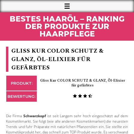
BESTES HAARÖL – RANKING
DER PRODUKTE ZUR
HAARPFLEGE
GLISS KUR COLOR SCHUTZ &
GLANZ, ÖL-ELIXIER FÜR
GEFÄRBTES
Gliss Kur COLOR SCHUTZ & GLANZ, Öl-Elixier
PRODUKT:
für gefärbtes
BEWERTUNG:
Die Firma
Schwarzkopf
ist seit Langem sehr hoch eingeschätzt auf dem
Kosmetikmarkt. Sie folgt (wie alle anderen Kosmetikmarken) die neuesten
Trends und fuhr Präparate mit natürlichen Pflanzenölen ein. Sie stellte ein
Kosmetikprodukt her, das schnell zum TOP-Produkt wurde. Es verschwand