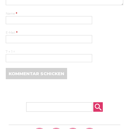
Name
*
E-Mail
*
7 + 1 =